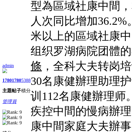
型為區域社康中間，
人次同比增加36.2%
米以上的區域社康中
组织罗湖病院团體的
條
，全科大夫转岗培
admin
30名康健辦理助理护
1780
1780
5388
主題
帖子
積分
训112名康健辦理
管理員
疾控中間的慢病辦理
康中間家庭大夫辦事