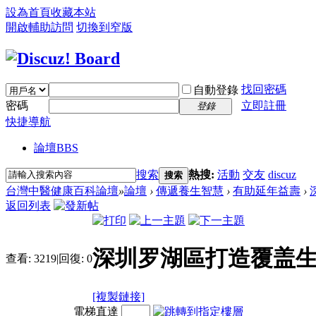
設為首頁
收藏本站
開啟輔助訪問
切換到窄版
找回密碼
自動登錄
密碼
立即註冊
登錄
快捷導航
論壇
BBS
搜索
熱搜:
活動
交友
discuz
搜索
台灣中醫健康百科論壇
»
論壇
›
傳遞養生智慧
›
有助延年益壽
›
返回列表
深圳罗湖區打造覆盖
查看:
3219
|
回復:
0
[複製鏈接]
電梯直達