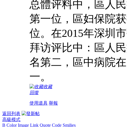
总體评料中，區人民
第一位，區妇保院获
位。在2015年深
拜访评比中：區人民
名第二，區中病院在
一。
收藏
回復
使用道具
舉報
返回列表
高級模式
B
Color
Image
Link
Quote
Code
Smilies