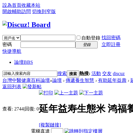
設為首頁
收藏本站
開啟輔助訪問
切換到窄版
找回密碼
自動登錄
密碼
立即註冊
登錄
快捷導航
論壇
BBS
搜索
熱搜:
活動
交友
discuz
搜索
台灣中醫健康百科論壇
»
論壇
›
傳遞養生智慧
›
有助延年益壽
›
返回列表
延年益寿生態米 鸿福
查看:
2744
|
回復:
0
[複製鏈接]
電梯直達