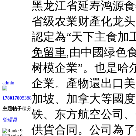
黑龙江省延寿鸿源食物
省级农業财產化龙头企
認定為“天下主食加工
免留車
,由中國绿色
树模企業”。也是哈
企業。產物還出口美
admin
加坡、加拿大等國度
1780
1780
5388
主題
帖子
積分
铁、东方航空公司、
管理員
供貨合同。公司為了