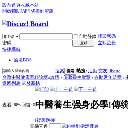
設為首頁
收藏本站
開啟輔助訪問
切換到窄版
找回密碼
自動登錄
密碼
立即註冊
登錄
快捷導航
論壇
BBS
搜索
熱搜:
活動
交友
discuz
搜索
台灣中醫健康百科論壇
»
論壇
›
傳遞養生智慧
›
有助延年益壽
›
返回列表
中醫養生强身必學!傳
查看:
686
|
回復:
0
[複製鏈接]
電梯直達