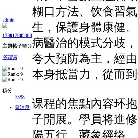
糊口方法、饮食習氣
admin
生，保護身體康健。
1780
1780
5388
病醫治的模式分歧，
主題
帖子
積分
夸大預防為主，經由
管理員
本身抵當力，從而到
積分
5388
课程的焦點內容环抱
發消息
子開展。學員将進修
陽五行、藏象經络、