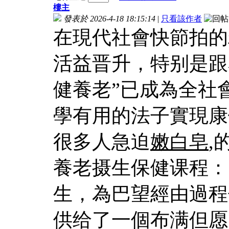
樓主
發表於 2026-4-18 18:15:14
|
只看該作者
在現代社會快節拍的
活益晋升，特别是跟
健養老”已成為全社
學有用的法子實現康
很多人急迫
嫩白皂
,
養老摄生保健课程：
生，為巴望經由過程
供给了一個布满但愿