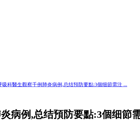
呼吸科醫生觀察千例肺炎病例,总结預防要點:3個细節需注 ...
炎病例,总结預防要點:3個细節