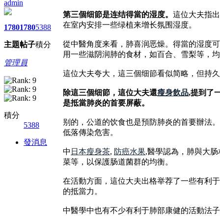
admin
第三個细節是连结得當的湿度。
這位大夫指出
在室内安排一些绿植来增长氛围湿度。
1780
1780
5388
從中醫角度来看，肺喜润恶燥。得當的湿度可
主題
帖子
積分
用一些滋阴润肺的食材，如百合、雪梨等，均
管理員
這位大夫夸大，這三個细節看似简略，但持久
除這三個细節，這位大夫還
瘦身飲品
,提到了
是抵當肺炎的首要屏蔽。
積分
别的，公道的饮食也是預防肺炎的首要辦法。
5388
低落傳染危害。
發消息
中
日本瘦身茶
,
防癌水果
,醫學認為，肺與大
菜等，以保護肠道菌群的均衡。
在活動方面，這位大夫出格举荐了一些有利于
的抵當力。
中醫學中也有不少有利于肺部康健的活動法子