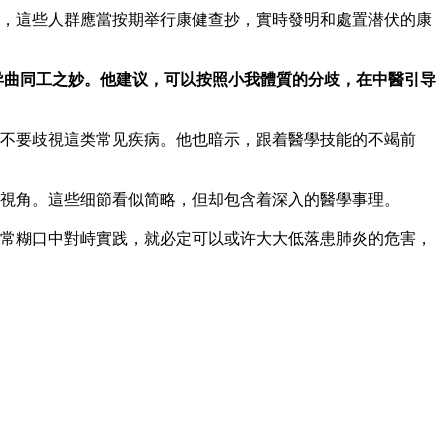
，這些人群應當按期举行康健查抄，實時發明和處置潜伏的康
异曲同工之妙。他建议，可以按照小我體質的分歧，在中醫引导
不要歧視這类常见疾病。他也暗示，跟着醫學技能的不竭前
視角。這些细節看似简略，但却包含着深入的醫學事理。
常糊口中對峙實践，就必定可以或许大大低落患肺炎的危害，