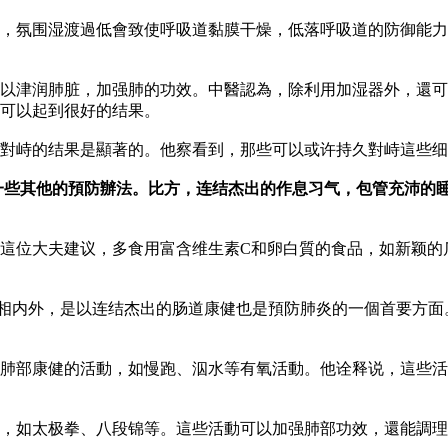
，氛围湿渡過低會致使呼吸道黏膜干燥，低落呼吸道的防御能力。
以津润肺脏，加强肺的功效。中醫認為，除利用加湿器外，還可
可以起到很好的结果。
對峙的结果是顯著的。他察看到，那些可以或许持久對峙這些细
一些其他的預防辦法。比方，连结杰出的作息习气，包管充沛的
這位大夫建议，多食用富含维生素C和卵白質的食品，如新颖的
肠相内外，是以连结杰出的肠道康健也是預防肺炎的一個首要方
肺部康健的活動，如慢跑、泅水等有氧活動。他诠释说，這些活
，如太极拳、八段锦等。這些活動可以加强肺部功效，還能調理