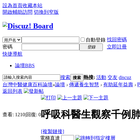
設為首頁
收藏本站
開啟輔助訪問
切換到窄版
找回密碼
自動登錄
密碼
立即註冊
登錄
快捷導航
論壇
BBS
搜索
熱搜:
活動
交友
discuz
搜索
台灣中醫健康百科論壇
»
論壇
›
傳遞養生智慧
›
有助延年益壽
›
返回列表
呼吸科醫生觀察千例肺
查看:
1210
|
回復:
0
[複製鏈接]
電梯直達