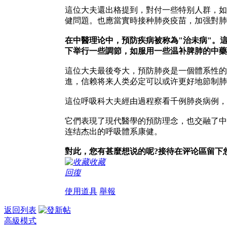
這位大夫還出格提到，對付一些特别人群，如
健問題。也應當實時接种肺炎疫苗，加强對肺
在中醫理论中，預防疾病被称為"治未病"。
下举行一些調節，如服用一些温补脾肺的中藥
這位大夫最後夸大，預防肺炎是一個體系性的
進，信赖将来人类必定可以或许更好地節制肺
這位呼吸科大夫經由過程察看千例肺炎病例，
它們表現了現代醫學的預防理念，也交融了中
连结杰出的呼吸體系康健。
對此，您有甚麼想说的呢?接待在评论區留下
收藏
回復
使用道具
舉報
返回列表
高級模式