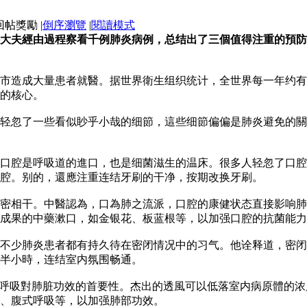
|
倒序瀏覽
|
閱讀模式
大夫經由過程察看千例肺炎病例，总结出了三個值得注重的預防
市造成大量患者就醫。据世界衛生组织统计，全世界每一年约有
的核心。
轻忽了一些看似眇乎小哉的细節，這些细節偏偏是肺炎避免的關
口腔是呼吸道的進口，也是细菌滋生的温床。很多人轻忽了口腔
腔。别的，還應注重连结牙刷的干净，按期改换牙刷。
密相干。中醫認為，口為肺之流派，口腔的康健状态直接影响肺
成果的中藥漱口，如金银花、板蓝根等，以加强口腔的抗菌能力
不少肺炎患者都有持久待在密闭情况中的习气。他诠释道，密闭
半小時，连结室内氛围畅通。
了呼吸對肺脏功效的首要性。杰出的透風可以低落室内病原體的
、腹式呼吸等，以加强肺部功效。