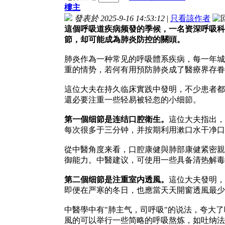
樓主
發表於 2025-9-16 14:53:12
|
只看該作者
這個呼吸道疾病频發的季候，一名资深呼吸科
節，却可能成為肺炎防控的關頭。
肺炎作為一种常见的呼吸體系疾病，每一年城
重的情势，若何有用預防肺炎成了醫療界存眷
這位大夫在持久临床實践中發明，不少患者都
還必要注重一些轻易被轻忽的小细節。
第一個细節是连结口腔衛生。
這位大夫指出，
每次很多于三分钟，并按期利用漱口水干净口
從中醫角度来看，口腔康健與肺部康健紧密親
御能力。中醫建议，可使用一些具备清热解毒
第二個细節是注重室内透風。
這位大夫發明，
即便在严寒的冬日，也應當天天開窗透風最少
中醫學中有"肺主气，司呼吸"的说法，夸大
風的可以举行一些简略的呼吸熬炼，如吐纳法