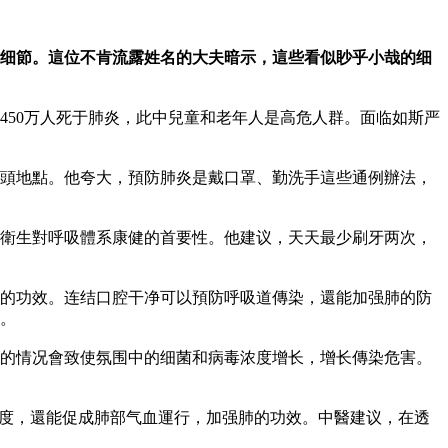
细節。這位不肯流露姓名的大夫暗示，這些看似眇乎小哉的细
450万人死于肺炎，此中兒童和老年人是高危人群。面临如斯严
頭地點。他夸大，預防肺炎是戴口罩、勤洗手這些通例辦法，
衛生對呼吸體系康健的首要性。他建议，天天最少刷牙两次，
的功效。连结口腔干净可以預防呼吸道傳染，還能加强肺的防
。
的情况會致使氛围中的细菌和病毒浓度增长，增长傳染危害。
浓度，還能促成肺部气血運行，加强肺的功效。中醫建议，在透