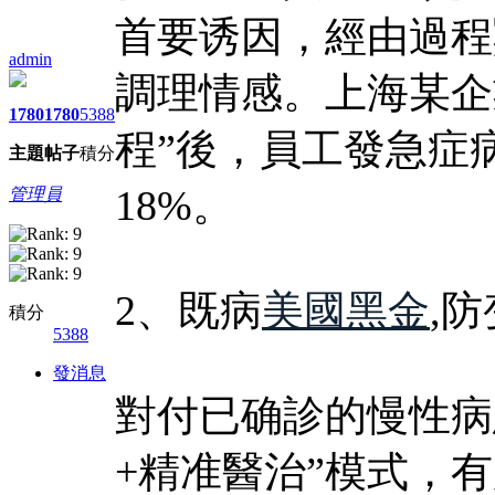
首要诱因，經由過程
admin
調理情感。上海某企
1780
1780
5388
程”後，員工發急症
主題
帖子
積分
18%。
管理員
2、既病
美國黑金
,
積分
5388
發消息
對付已确診的慢性病
+精准醫治”模式，