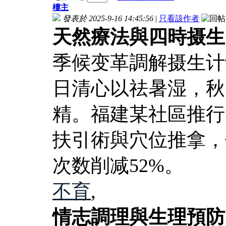
樓主
發表於 2025-9-16 14:45:56
|
只看該作者
天然療法與四時摄生
季候变革調解摄生计
日清心以祛暑湿，秋
精。福建某社區推行
扶引術與穴位推拿，
次数削减52%。
不育
,
情志調理與生理預防