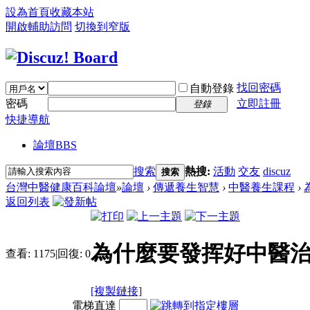
設為首頁
收藏本站
開啟輔助訪問
切換到窄版
找回密碼
自動登錄
密碼
立即註冊
登錄
快捷導航
論壇
BBS
搜索
熱搜:
活動
交友
discuz
搜索
台灣中醫健康百科論壇
»
論壇
›
傳遞養生智慧
›
中醫養生課程
›
返回列表
為什麼要發挥好中醫治
查看:
1175
|
回復:
0
[複製鏈接]
電梯直達