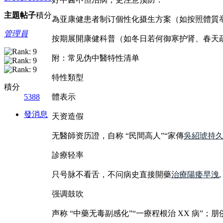
主題
帖子
積分
為亚康健患者制订個性化摄生方案（如按照體質
管理員
按期展開康健科普（如冬日若何御寒护肾、春天
附：常见伪中醫特性清单
特性類型
積分
5388
體表示
發消息
天资造假
无醫師资历證，自称 “民間高人”“家傳
吳紹琥
持
診療轻率
只号脉不看舌，不问病史直接開藥
治療陽痿早洩
强调鼓吹
声称 “中藥无毒副感化”“一療程根治 XX 病”