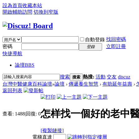
設為首頁
收藏本站
開啟輔助訪問
切換到窄版
找回密碼
自動登錄
密碼
立即註冊
登錄
快捷導航
論壇
BBS
搜索
熱搜:
活動
交友
discuz
搜索
台灣中醫健康百科論壇
»
論壇
›
傳遞養生智慧
›
有助延年益壽
›
返回列表
怎样找一個好的老中
查看:
1488
|
回復:
0
[複製鏈接]
電梯直達