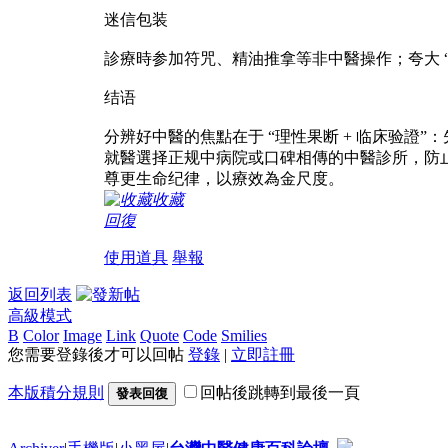
迷信包装
診療時参加符咒、精油推拿等非中醫操作；夸大 “
结语
分辨好中醫的焦點在于 “理性果断 + 临床验證”
就醫選择正规中病院或口碑相傳的中醫診所，防止
尊更生命纪律，以療效為金尺度。
收藏
回復
使用道具
舉報
返回列表
高級模式
B
Color
Image
Link
Quote
Code
Smilies
您需要登錄後才可以回帖
登錄
|
立即註冊
本版積分規則
回帖後跳轉到最後一頁
發表回復