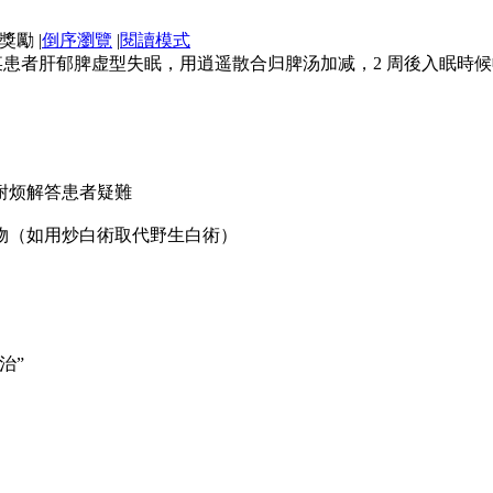
|
倒序瀏覽
|
閱讀模式
患者肝郁脾虚型失眠，用逍遥散合归脾汤加减，2 周後入眠時候收缩
，耐烦解答患者疑難
物（如用炒白術取代野生白術）
治”