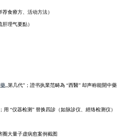
举荐食療方、活动方法）
疏肝理气要點）
久藥
,,第几代”；證书执業范畴為 “西醫” 却声称能開中藥
,；用 “仪器检测” 替换四診（如脉診仪、經络检测仪）
；朋侪圈大量子虚病愈案例截图