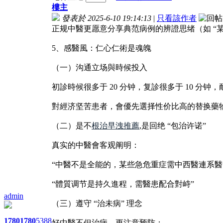
樓主
發表於 2025-6-10 19:14:13
|
只看該作者
正规中醫更愿意分享典范病例的辨證思绪（如 “某
5、感醫風：仁心仁術是魂魄
（一）沟通立场與時候投入
初診時候很多于 20 分钟，复診很多于 10 分钟
對經济坚苦患者，會優先選择性价比高的替换藥
（二）是不
根治早洩推薦
,是回绝 “包治许诺”
真实的中醫會客观阐明：
“中醫不是全能的，某些急危重症需中西醫連系醫
“體質调节是持久進程，需醫患配合對峙”
admin
（三）遵守 “治未病” 理念
1780
1780
5388
好中醫不但治病，更注意预防：