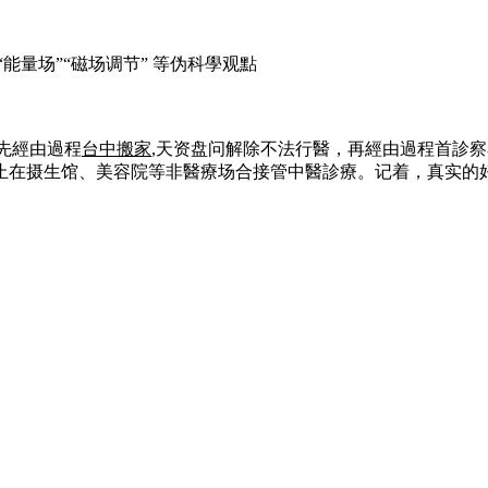
能量场”“磁场调节” 等伪科學观點
：先經由過程
台中搬家
,天资盘问解除不法行醫，再經由過程首診
在摄生馆、美容院等非醫療场合接管中醫診療。记着，真实的好