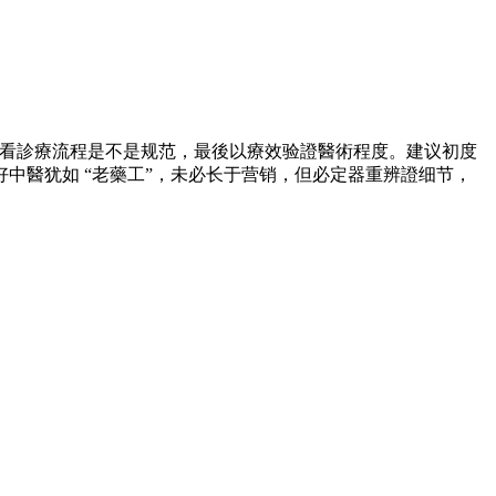
察看診療流程是不是规范，最後以療效验證醫術程度。建议初度
中醫犹如 “老藥工”，未必长于营销，但必定器重辨證细节，