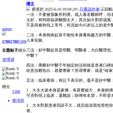
樓主
發表於 2025-6-10 19:04:29
|
只看該作者
一法：不要被假象所利诱。或人着名醫称呼，但
太好，有時跟临床離開太大；其次如今剽窃成風
不及與春秋找上等号，何况如今65岁以上的老中
admin
二法：本身抱病起首不敢给本身看病處方的中醫
人来实验。
1780
1780
5388
三法：好中醫起首是明醫。明醫者，大白醫理也
主題
帖子
積分
中醫？
管理員
四法：果断好中醫千年稳定的法则就是患者口碑
轻意信赖告白，甚麼專家？所谓專家，就是“砖家
五法：临床看病，有以下表示的，毫不是好中醫
積分
1，大夫大谈本身是家傳，有甚麼秘方，本身師
5388
可否對得上临床，還難說；師傅有名望，不即是
發消息
2，大夫對新患者四診不久，就启齿說我包管把
者。