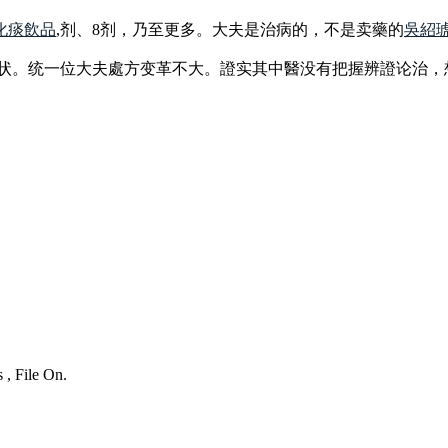
化痰飲品
,剂、8剂，乃至更多。大夫是治病的，不是卖藥的
吳紹
症状。统一位大夫處方变革不大。證实其中醫没有把握辨證论治
 , File On.