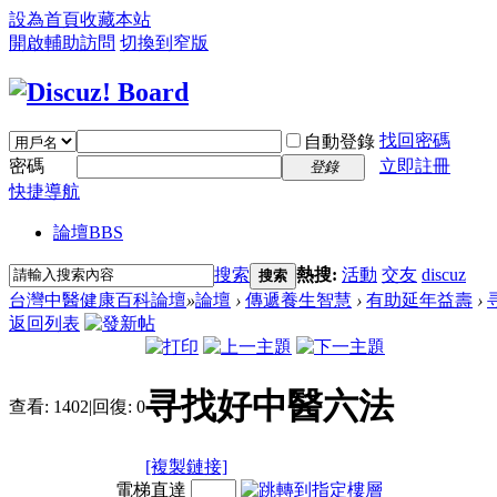
設為首頁
收藏本站
開啟輔助訪問
切換到窄版
找回密碼
自動登錄
密碼
立即註冊
登錄
快捷導航
論壇
BBS
搜索
熱搜:
活動
交友
discuz
搜索
台灣中醫健康百科論壇
»
論壇
›
傳遞養生智慧
›
有助延年益壽
›
返回列表
寻找好中醫六法
查看:
1402
|
回復:
0
[複製鏈接]
電梯直達