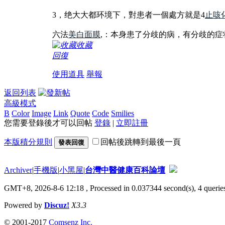
3，绝大大都环境下，對患者一個處方就是4
止咳
六法
美白面膜
,：本身患了分歧的病，有分歧的
收藏
回復
使用道具
舉報
返回列表
高級模式
B
Color
Image
Link
Quote
Code
Smilies
您需要登錄後才可以回帖
登錄
|
立即註冊
本版積分規則
回帖後跳轉到最後一頁
發表回復
Archiver
|
手機版
|
小黑屋
|
台灣中醫健康百科論壇
GMT+8, 2026-8-6 12:18
, Processed in 0.037344 second(s), 4 queries
Powered by
Discuz!
X3.3
© 2001-2017
Comsenz Inc.