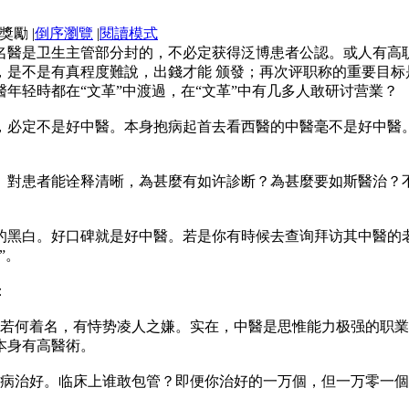
|
倒序瀏覽
|
閱讀模式
名醫是卫生主管部分封的，不必定获得泛博患者公認。或人有高
，是不是有真程度難說，出錢才能 颁發；再次评职称的重要目
醫年轻時都在“文革”中渡過，在“文革”中有几多人敢研讨营業？
，必定不是好中醫。本身抱病起首去看西醫的中醫毫不是好中醫
。對患者能诠释清晰，為甚麼有如许診断？為甚麼要如斯醫治？
的黑白。好口碑就是好中醫。若是你有時候去查询拜访其中醫的老
”。
：
傅若何着名，有恃势凌人之嫌。实在，中醫是思惟能力极强的职
本身有高醫術。
你病治好。临床上谁敢包管？即便你治好的一万個，但一万零一