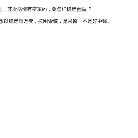
琥
,，其次病情有变革的，藥怎样稳定
素描
,？
，想以稳定應万变，按图索骥，是呆醫，不是好中醫。