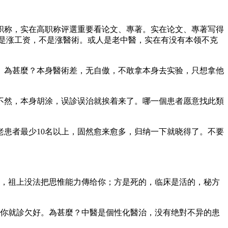
职称，实在高职称评選重要看论文、專著。实在论文、專著写得
标是涨工资，不是涨醫術。或人是老中醫，实在有没有本领不克
。為甚麼？本身醫術差，无自傲，不敢拿本身去实验，只想拿他
不然，本身胡涂，误診误治就挨着来了。哪一個患者愿意找此類
患者最少10名以上，固然愈来愈多，归纳一下就晓得了。不要
業，祖上没法把思惟能力傳给你；方是死的，临床是活的，秘方
個你就診欠好。為甚麼？中醫是個性化醫治，没有绝對不异的患