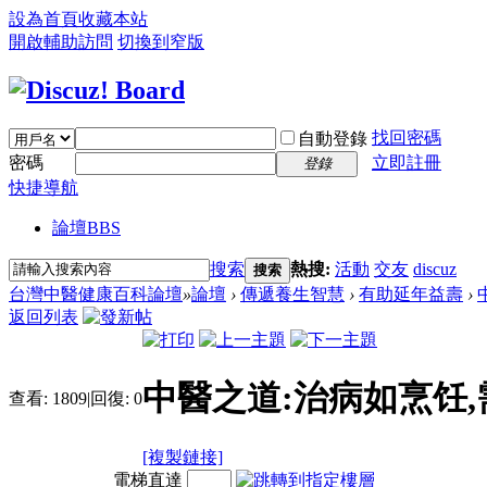
設為首頁
收藏本站
開啟輔助訪問
切換到窄版
找回密碼
自動登錄
密碼
立即註冊
登錄
快捷導航
論壇
BBS
搜索
熱搜:
活動
交友
discuz
搜索
台灣中醫健康百科論壇
»
論壇
›
傳遞養生智慧
›
有助延年益壽
›
返回列表
中醫之道:治病如烹饪
查看:
1809
|
回復:
0
[複製鏈接]
電梯直達