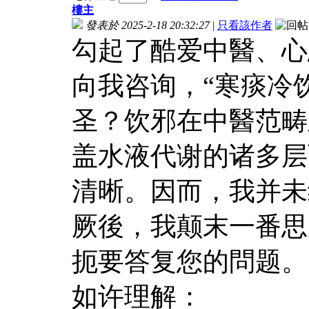
樓主
發表於 2025-2-18 20:32:27
|
只看該作者
勾起了酷爱中醫、心
向我咨询，“寒痰冷
圣？饮邪在中醫范畴
盖水液代谢的诸多层
清晰。因而，我并未
厥後，我颠末一番思
扼要答复您的問题。
如许理解：