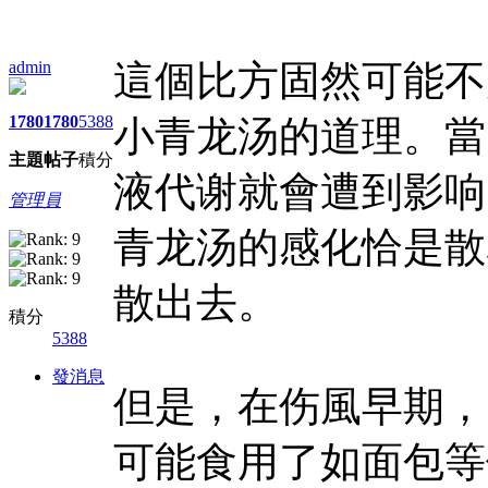
admin
這個比方固然可能不
1780
1780
5388
小青龙汤的道理。當
主題
帖子
積分
液代谢就會遭到影响
管理員
青龙汤的感化恰是散
散出去。
積分
5388
發消息
但是，在伤風早期，
可能食用了如面包等