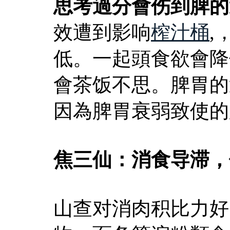
思考過分會伤到脾的
效遭到影响
榨汁桶
,
低。一起頭食欲會降
會茶饭不思。脾胃的
因為脾胃衰弱致使的
焦三仙：消食导滞，
山查对消肉积比力好