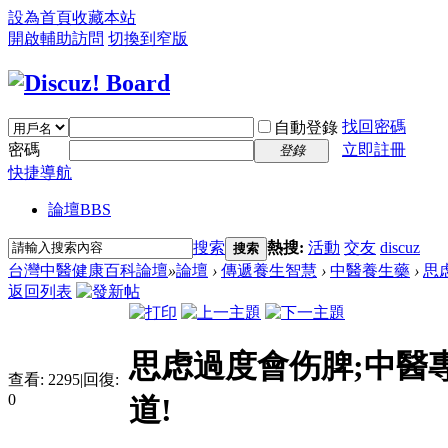
設為首頁
收藏本站
開啟輔助訪問
切換到窄版
找回密碼
自動登錄
密碼
立即註冊
登錄
快捷導航
論壇
BBS
搜索
熱搜:
活動
交友
discuz
搜索
台灣中醫健康百科論壇
»
論壇
›
傳遞養生智慧
›
中醫養生藥
›
思
返回列表
思虑過度會伤脾;中醫
查看:
2295
|
回復:
0
道!