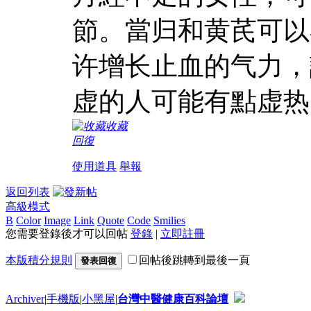
節。當归和黄芪可以
许增长止血的气力，
虚的人可能有點虚热
收藏
回復
使用道具
舉報
返回列表
高級模式
B
Color
Image
Link
Quote
Code
Smilies
您需要登錄後才可以回帖
登錄
|
立即註冊
本版積分規則
回帖後跳轉到最後一頁
發表回復
Archiver
|
手機版
|
小黑屋
|
台灣中醫健康百科論壇