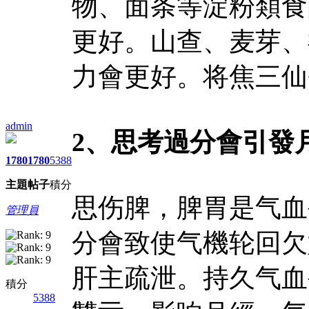
物、面条等淀粉類食
更好。山查、麦芽、
力會更好。将焦三仙
admin
2、思考過分會引發
1780
1780
5388
主題
帖子
積分
思伤脾，脾胃是气血
管理員
分會致使气機轮回欠
肝主疏泄。持久气血
積分
5388