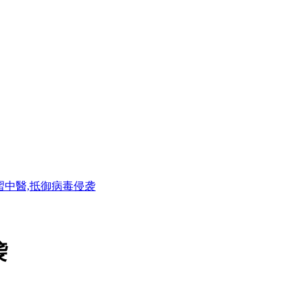
習中醫,抵御病毒侵袭
袭