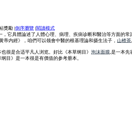
|
倒序瀏覽
|
閱讀模式
之一，它具體論述了人體心理、病理、疾病诊断和醫治等方面的常
《黄帝内經》，咱們可以领會中醫的根基理論和摄生法子，
山楂茶
本也很是合适平凡人浏览。好比《本草纲目》
泡沫面膜
,是一本
草纲目》是一本很是有價值的参考册本。