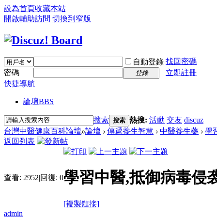
設為首頁
收藏本站
開啟輔助訪問
切換到窄版
找回密碼
自動登錄
密碼
立即註冊
登錄
快捷導航
論壇
BBS
搜索
熱搜:
活動
交友
discuz
搜索
台灣中醫健康百科論壇
»
論壇
›
傳遞養生智慧
›
中醫養生藥
›
學
返回列表
學習中醫,抵御病毒侵
查看:
2952
|
回復:
0
[複製鏈接]
admin