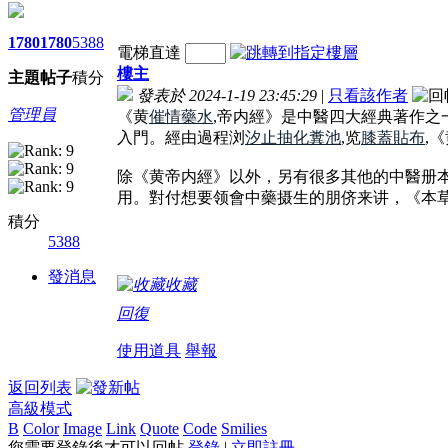
1780
1780
5388
電梯直達
樓主
主題
帖子
積分
發表於 2024-1-19 23:45:29
|
只看該作者
管理員
《黄
催情藥水
,帝内經》是中醫四大經典著作
入門。經由過程浏
汐止抽化糞池
,览
膝蓋貼布
,
除《黄帝内經》以外，另有很多其他的中醫册
用。對付想要领會中藥摄生的朋侪来讲，《本
積分
5388
發消息
收藏
回復
使用道具
舉報
返回列表
高級模式
B
Color
Image
Link
Quote
Code
Smilies
您需要登錄後才可以回帖
登錄
|
立即註冊