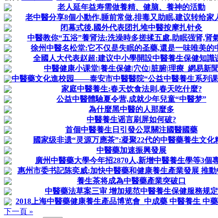
老人延年益寿需做養精、健脑、養神的活動
老中醫分享8個小動作,睡前常做,排毒又助眠,建议转给家
闭幕式後,國外代表团扎堆中醫按摩扎针灸
中醫教你“五浴”養肾法:洗澡時多搓揉五處,助眠强肾,肾
徐州中醫名松堂:它不仅是失眠的圣藥,還是一味唯美的中
全國人大代表赵超:建议中小學開設中醫養生保健知識
中醫健康小课堂|養生保健|穴位|脏腑|理療_網易新
中醫藥文化進校园——泰安市中醫醫院“公益中醫養生系列课堂”
家庭中醫養生:春天饮食法则,春天吃什麼?
公益中醫體驗夏令营,成就少年兒童“中醫梦”
為什麼黑中醫的人那麼多
中醫養生谣言刷屏如何破?
首個中醫養生日引發公眾關注國醫國藥
國家级非遗“灵源万應茶”:凝聚22代的中醫藥養生文化
中醫藥加速振興發展
廣州中醫藥大學今年招2870人,新增中醫養生學等3個
惠州市委书記陈奕威:加快中醫藥和健康養生產業發展 推動中醫
養生茶将成為中醫藥產業突破口
中醫藥法草案三审 增加规范中醫養生保健服務规定
2018上海中醫藥健康養生產品博览會_中成藥 中醫養生 中藥保
下一頁 »