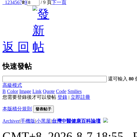
1
2
3
4
5
6
7
8
9
/ 9 頁
下一頁
返 回
快速發帖
還可輸入
80
高級模式
B
Color
Image
Link
Quote
Code
Smilies
您需要登錄後才可以發帖
登錄
|
立即註冊
本版積分規則
發表帖子
Archiver
|
手機版
|
小黑屋
|
台灣中醫健康百科論壇
GMT+8, 2026-8-7 18:55
, 