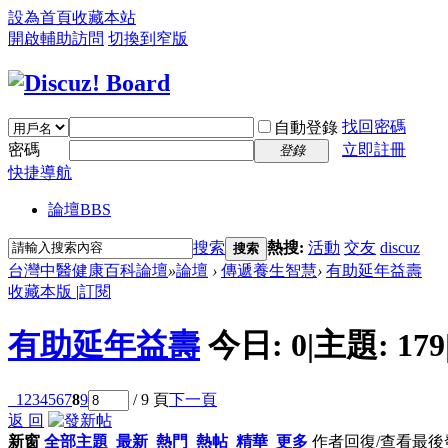
設為首頁
收藏本站
開啟輔助訪問
切換到窄版
找回密碼
自動登錄
密碼
立即註冊
登錄
快捷導航
論壇
BBS
搜索
熱搜:
活動
交友
discuz
搜索
台灣中醫健康百科論壇
»
論壇
›
傳遞養生智慧
›
有助延年益壽
收藏本版
|
訂閱
有助延年益壽
今日:
0
|
主題:
179
1
2
3
4
5
6
7
8
9
/ 9 頁
下一頁
返 回
新窗
全部主題
最新
熱門
熱帖
精華
更多
作者
回復/查看
最後