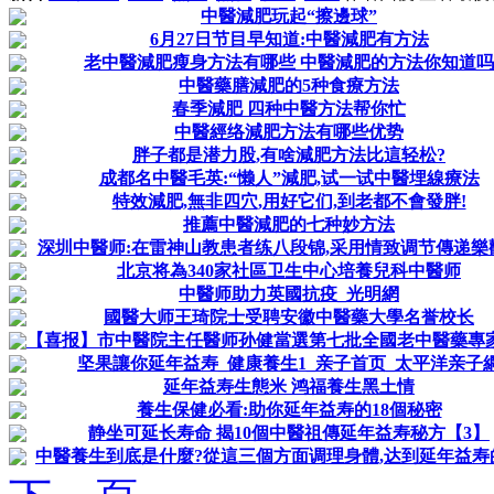
中醫減肥玩起“擦邊球”
6月27日节目早知道:中醫減肥有方法
老中醫減肥瘦身方法有哪些 中醫減肥的方法你知道吗
中醫藥膳減肥的5种食療方法
春季減肥 四种中醫方法帮你忙
中醫經络減肥方法有哪些优势
胖子都是潜力股,有啥減肥方法比這轻松?
成都名中醫毛英:“懒人”減肥,试一试中醫埋線療法
特效減肥,無非四穴,用好它们,到老都不會發胖!
推薦中醫減肥的七种妙方法
深圳中醫师:在雷神山教患者练八段锦,采用情致调节傳递樂
北京将為340家社區卫生中心培養兒科中醫师
中醫师助力英國抗疫_光明網
國醫大师王琦院士受聘安徽中醫藥大學名誉校长
【喜报】市中醫院主任醫师孙健當選第七批全國老中醫藥專家學
坚果讓你延年益寿_健康養生1_亲子首页_太平洋亲子
延年益寿生態米 鸿福養生黑土情
養生保健必看:助你延年益寿的18個秘密
静坐可延长寿命 揭10個中醫祖傳延年益寿秘方【3】
中醫養生到底是什麼?從這三個方面调理身體,达到延年益寿