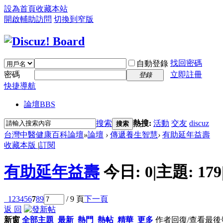
設為首頁
收藏本站
開啟輔助訪問
切換到窄版
找回密碼
自動登錄
密碼
立即註冊
登錄
快捷導航
論壇
BBS
搜索
熱搜:
活動
交友
discuz
搜索
台灣中醫健康百科論壇
»
論壇
›
傳遞養生智慧
›
有助延年益壽
收藏本版
|
訂閱
有助延年益壽
今日:
0
|
主題:
179
1
2
3
4
5
6
7
8
9
/ 9 頁
下一頁
返 回
新窗
全部主題
最新
熱門
熱帖
精華
更多
作者
回復/查看
最後