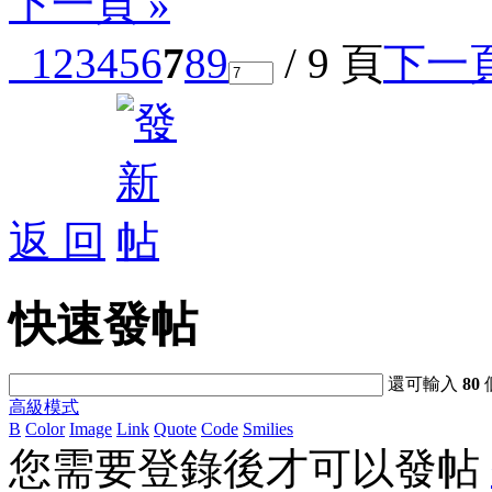
下一頁 »
1
2
3
4
5
6
7
8
9
/ 9 頁
下一
返 回
快速發帖
還可輸入
80
高級模式
B
Color
Image
Link
Quote
Code
Smilies
您需要登錄後才可以發帖